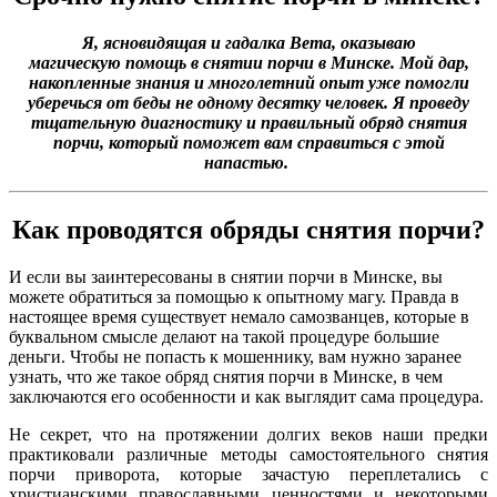
Я, ясновидящая и гадалка Вета, оказываю
магическую помощь в снятии порчи
в Минске. Мой дар,
накопленные знания и многолетний опыт уже помогли
уберечься от беды не одному десятку человек. Я п
роведу
тщательную диагностику и правильный обряд снятия
порчи, который поможет вам справиться с этой
напастью.
Как проводятся обряды снятия порчи?
И если вы заинтересованы в снятии порчи в Минске, вы
можете обратиться за помощью к опытному магу. Правда в
настоящее время существует немало самозванцев, которые в
буквальном смысле делают на такой процедуре большие
деньги. Чтобы не попасть к мошеннику, вам нужно заранее
узнать, что же такое обряд снятия порчи в Минске, в чем
заключаются его особенности и как выглядит сама процедура.
Не секрет, что на протяжении долгих веков наши предки
практиковали различные методы самостоятельного снятия
порчи приворота, которые зачастую переплетались с
христианскими православными ценностями и некоторыми