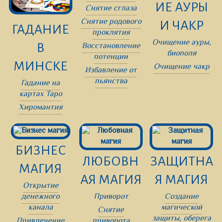
ИЕ АУРЫ
Снятие сглаза
Снятие родового
И ЧАКР
ГАДАНИЕ
проклятия
Очищение ауры,
Восстановление
В
биополя
потенции
МИНСКЕ
Очищение чакр
Избавление от
пьянства
Гадание на
картах Таро
Хиромантия
БИЗНЕС
ЛЮБОВН
ЗАЩИТНА
МАГИЯ
АЯ МАГИЯ
Я МАГИЯ
Открытие
денежного
Приворот
Создание
канала
магической
Снятие
защиты, оберега
Привлечение
приворота