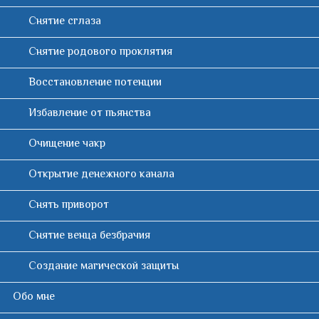
м
Снятие сглаза
Н
у
Снятие родового проклятия
О
Восстановление потенции
Е
Избавление от пьянства
М
Очищение чакр
Е
Открытие денежного канала
Н
Снять приворот
Ю
Снятие венца безбрачия
Создание магической защиты
Обо мне