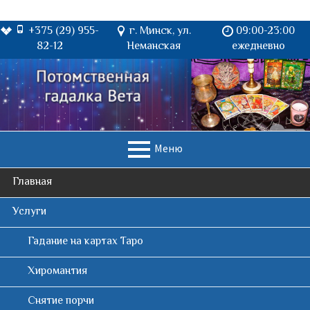
+375 (29) 955-
г. Минск, ул.
09:00-23:00
82-12
Неманская
ежедневно
П
е
р
е
й
т
Меню
и
к
О
Главная
с
о
С
Услуги
д
е
Гадание на картах Таро
Н
р
ж
Хиромантия
О
и
м
Снятие порчи
В
о