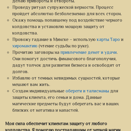
делаю привороты и отвороты.
Проведу ритуал супружеской верности. Процесс
пройдет абсолютно безболезненно для всех сторон.
Окажу помощь попавшему под воздействие черного
колдовства и установлю мощную защиту от
колдовства.
Провожу гадание в Минске – использую
карты Таро
и
хиромантию
(чтение судьбы по руке).
Прочитаю заговоры на
привлечение денег и удачи
.
Они помогут достичь финансового благополучия,
дадут толчок для развития бизнеса и освободят от
долгов.
Избавлю от темных невидимых сущностей, которые
мешают вам жить.
Создам индивидуальные
обереги и талисманы
для
защиты клиента, его семьи и дома. Данные
магические предметы будут оберегать вас и ваших
близких от негатива и напастей.
Моя сила обеспечит клиентам защиту от любого
колдовства. Я помогаю пострадавшим от черной магии